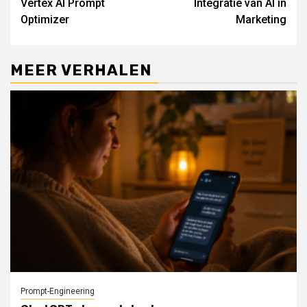
Vertex AI Prompt
Integratie van AI in
Reading
Optimizer
Marketing
MEER VERHALEN
Prompt-Engineering