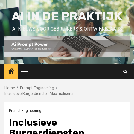
Skip
to
AI IN DE PRAKTIJK
content
AI NIEUWS VOOR GEBRUIKERS & ONTWIKKELAARS
Primary
Menu
Home
Prompt-Engineering
Inclusieve Burgerdiensten Maximaliseren
Prompt-Engineering
Inclusieve
Burgerdiensten