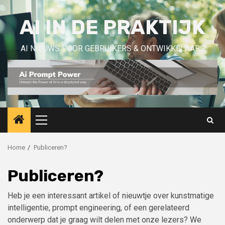
Skip
to
AI IN DE PRAKTIJK
content
AI NIEUWS VOOR GEBRUIKERS & ONTWIKKELAARS
Primary
Menu
Home
Publiceren?
Publiceren?
Heb je een interessant artikel of nieuwtje over kunstmatige
intelligentie, prompt engineering, of een gerelateerd
onderwerp dat je graag wilt delen met onze lezers? We