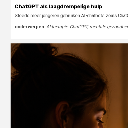
ChatGPT als laagdrempelige hulp
Steeds meer jongeren gebruiken AI-chatbots zoals ChatG
onderwerpen:
AI-therapie, ChatGPT, mentale gezondhei