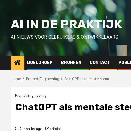
Skip
to
content
AI IN DE PRAKTIJK
AI NIEUWS VOOR GEBRUIKERS & ONTWIKKELAARS
DOELGROEP
BRONNEN
CONTACT
PUBL
Home
Prompt-Engineering
ChatGPT als mentale steun
Prompt-Engineering
ChatGPT als mentale st
2 months ago
admin