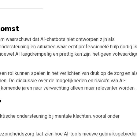
komst
am waarschuwt dat AI-chatbots niet ontworpen zijn als
ndersteuning en situaties waar echt professionele hulp nodig is
hoewel AI laagdrempelig en prettig kan zijn, het geen volwaardig
en rol kunnen spelen in het verlichten van druk op de zorg en al
en. De discussie over de mogelijkheden en risico’s van AI-
 komende jaren naar verwachting alleen maar relevanter worden.
?
tische ondersteuning bij mentale klachten, vooral onder
gezondheidszorg laat zien hoe AI-tools nieuwe gebruiksgebiede