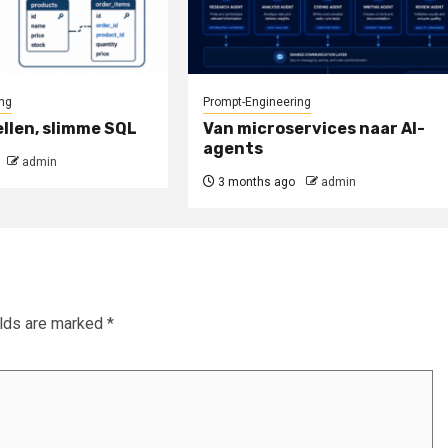
ng
Prompt-Engineering
llen, slimme SQL
Van microservices naar AI-
agents
admin
3 months ago
admin
elds are marked
*