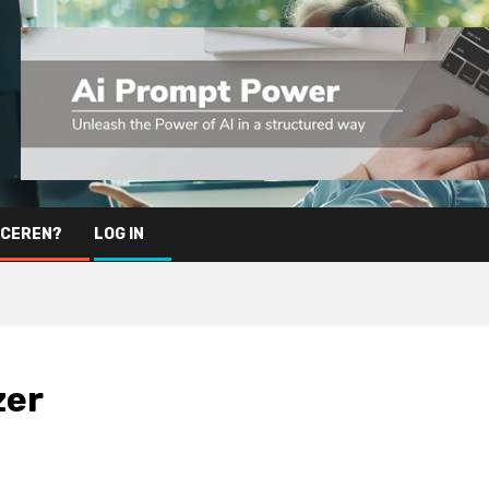
ICEREN?
LOG IN
zer