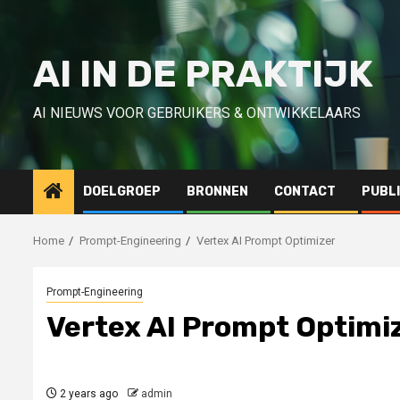
Skip
to
content
AI IN DE PRAKTIJK
AI NIEUWS VOOR GEBRUIKERS & ONTWIKKELAARS
DOELGROEP
BRONNEN
CONTACT
PUBL
Home
Prompt-Engineering
Vertex AI Prompt Optimizer
Prompt-Engineering
Vertex AI Prompt Optimi
2 years ago
admin