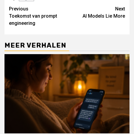
Continue
Previous
Next
Toekomst van prompt
AI Models Lie More
Reading
engineering
MEER VERHALEN