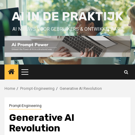
Skip
to
AI IN DE PRAKTIJK
content
AI NIEUWS VOOR GEBRUIKERS & ONTWIKKELAARS
Primary
Menu
Home
Prompt-Engineering
Generative AI Revolution
Prompt-Engineering
Generative AI
Revolution