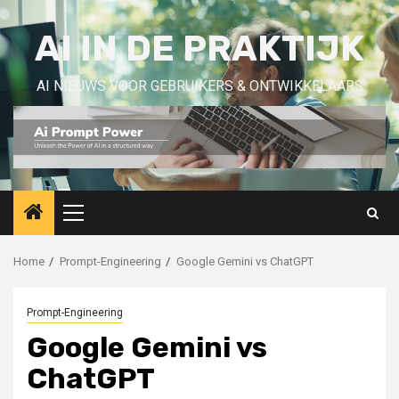
Skip
to
AI IN DE PRAKTIJK
content
AI NIEUWS VOOR GEBRUIKERS & ONTWIKKELAARS
Primary
Menu
Home
Prompt-Engineering
Google Gemini vs ChatGPT
Prompt-Engineering
Google Gemini vs
ChatGPT