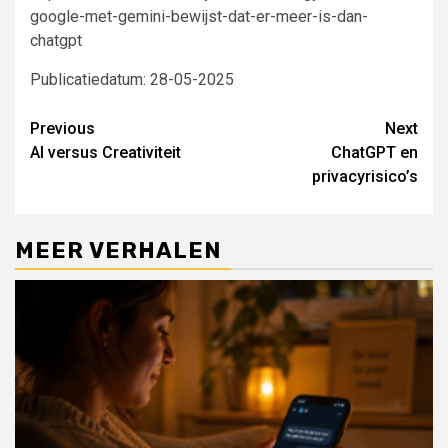
google-met-gemini-bewijst-dat-er-meer-is-dan-
chatgpt
Publicatiedatum: 28-05-2025
Continue
Previous
Next
AI versus Creativiteit
ChatGPT en
Reading
privacyrisico’s
MEER VERHALEN