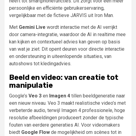
heeft tot smartphonefuncties. Dit zorgt voor een meer
persoonlijke en efficiënte gebruikerservaring,
vergelijkbaar met de fictieve JARVIS uit Iron Man.
Met
Gemini Live
wordt interactie met de AI verrijkt
door camera-integratie, waardoor de AI in realtime mee
kan kijken en contextueel advies kan geven op basis
van wat je ziet. Dit opent deuren voor directe interactie
en ondersteuning in uiteenlopende situaties, van
autoshows tot kledingadvies.
Beeld en video: van creatie tot
manipulatie
Google’s
Veo 3
en
Imagen 4
tillen beeldgeneratie naar
een nieuw niveau. Veo 3 maakt realistische video’s met
verbeterde audio, terwijl Imagen 4 professionele, hoge
resolutie afbeeldingen produceert zonder de typische
fouten van eerdere generaties AI. Voor videomakers
biedt
Google Flow
de mogelijkheid om scènes tot in