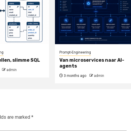
ng
Prompt-Engineering
llen, slimme SQL
Van microservices naar AI-
agents
admin
3 months ago
admin
elds are marked
*