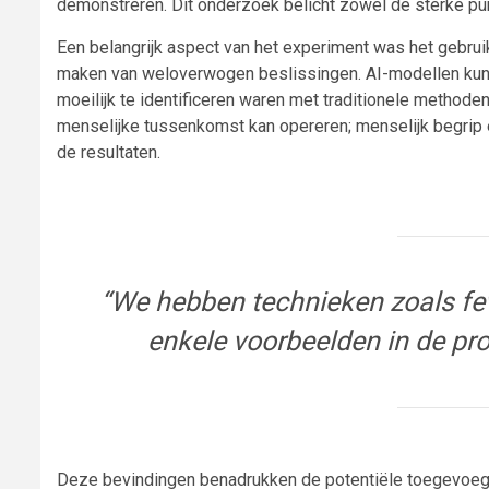
demonstreren. Dit onderzoek belicht zowel de sterke pun
Een belangrijk aspect van het experiment was het gebruik 
maken van weloverwogen beslissingen. AI-modellen kunn
moeilijk te identificeren waren met traditionele methode
menselijke tussenkomst kan opereren; menselijk begrip en 
de resultaten.
“We hebben technieken zoals few
enkele voorbeelden in de pr
Deze bevindingen benadrukken de potentiële toegevoegde