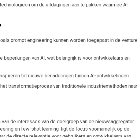
e technologieën om de uitdagingen aan te pakken waarmee AI
?
n zoals prompt engineering kunnen worden toegepast in de ventur
 beperkingen van AI, wat belangrijk is voor ontwikkelaars en
inspireren tot nieuwe benaderingen binnen AI-ontwikkelingen.
 het transformatieproces van traditionele industriemethoden naa
en van de interesses van de doelgroep van de nieuwsaggregator.
ring en few-shot learning, ligt de focus voornamelijk op de
maar de directe relevantie voor gebruikers en ontwikkelaars van