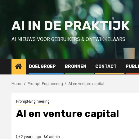
Skip
to
content
AI IN DE PRAKTIJK
AI NIEUWS VOOR GEBRUIKERS & ONTWIKKELAARS
DOELGROEP
BRONNEN
CONTACT
PUBL
Home
Prompt-Engineering
AI en venture capital
Prompt-Engineering
AI en venture capital
2 years ago
admin