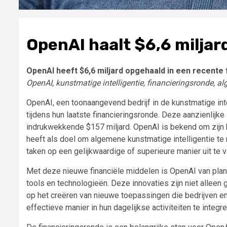
OpenAI haalt $6,6 miljar
OpenAI heeft $6,6 miljard opgehaald in een recente 
OpenAI, kunstmatige intelligentie, financieringsronde, a
OpenAI, een toonaangevend bedrijf in de kunstmatige inte
tijdens hun laatste financieringsronde. Deze aanzienlijke
indrukwekkende $157 miljard. OpenAI is bekend om zijn 
heeft als doel om algemene kunstmatige intelligentie te r
taken op een gelijkwaardige of superieure manier uit te 
Met deze nieuwe financiële middelen is OpenAI van plan
tools en technologieën. Deze innovaties zijn niet alleen
op het creëren van nieuwe toepassingen die bedrijven en 
effectieve manier in hun dagelijkse activiteiten te integre