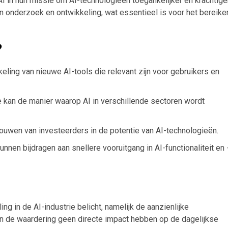
I in hun missie om AI-technologieën toegankelijker en krachtige
 in onderzoek en ontwikkeling, wat essentieel is voor het bereike
?
kkeling van nieuwe AI-tools die relevant zijn voor gebruikers en
e kan de manier waarop AI in verschillende sectoren wordt
ouwen van investeerders in de potentie van AI-technologieën.
en bijdragen aan snellere vooruitgang in AI-functionaliteit en 
ing in de AI-industrie belicht, namelijk de aanzienlijke
en de waardering geen directe impact hebben op de dagelijkse