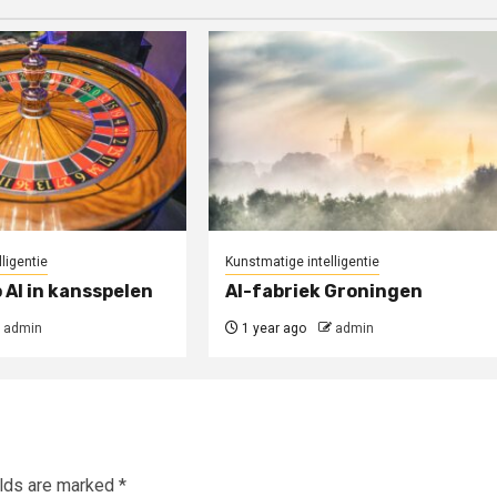
ligentie
Kunstmatige intelligentie
 AI in kansspelen
AI-fabriek Groningen
admin
1 year ago
admin
elds are marked
*