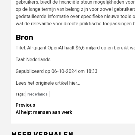
gebruikers, biedt de financiële steun mogelijkheden voo
op de lange termijn van belang zijn voor zowel gebruikers
gedetailleerde informatie over specifieke nieuwe tools 
wat de relevantie voor directe praktische toepassingen 
Bron
Titel: AI-gigant OpenAI haalt $6,6 miljard op en bereikt 
Taal: Nederlands
Gepubliceerd op 06-10-2024 om 18:33
Lees het originele artikel hier…
Nederlands
Tags:
Continue
Previous
AI helpt mensen aan werk
Reading
MEER VERHALEN