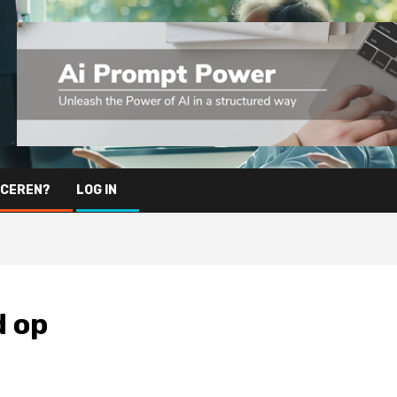
ICEREN?
LOG IN
d op