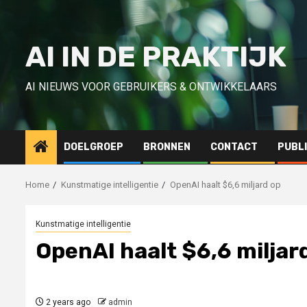
Skip
to
content
AI IN DE PRAKTIJK
AI NIEUWS VOOR GEBRUIKERS & ONTWIKKELAARS
DOELGROEP
BRONNEN
CONTACT
PUBL
Home
Kunstmatige intelligentie
OpenAI haalt $6,6 miljard op
Kunstmatige intelligentie
OpenAI haalt $6,6 miljar
2 years ago
admin