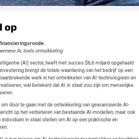
d op
financieringsronde.
lgemene AI, tools ontwikkeling
lligentie (AI) sector, heeft met succes $6,6 miljard opgehaald
 investering brengt de totale waardering van het bedrijf op een
baanbrekende werk in het ontwikkelen van AI-technologieën en
ealiseren, wat betekent dat AI in staat zou zijn om menselijke
voeren.
 om door te gaan met de ontwikkeling van geavanceerde AI-
 gericht op het verbeteren van bestaande AI-modellen, maar ook
individuen in staat stellen om AI op een praktische en
ren.