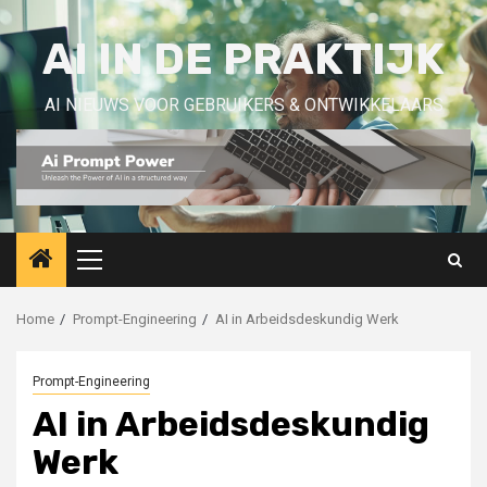
Skip
to
AI IN DE PRAKTIJK
content
AI NIEUWS VOOR GEBRUIKERS & ONTWIKKELAARS
Primary
Menu
Home
Prompt-Engineering
AI in Arbeidsdeskundig Werk
Prompt-Engineering
AI in Arbeidsdeskundig
Werk