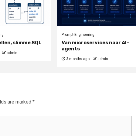
ng
Prompt-Engineering
llen, slimme SQL
Van microservices naar AI-
agents
admin
3 months ago
admin
elds are marked
*