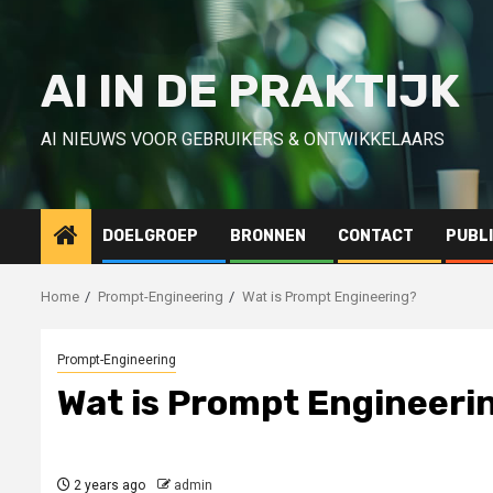
Skip
to
content
AI IN DE PRAKTIJK
AI NIEUWS VOOR GEBRUIKERS & ONTWIKKELAARS
DOELGROEP
BRONNEN
CONTACT
PUBL
Home
Prompt-Engineering
Wat is Prompt Engineering?
Prompt-Engineering
Wat is Prompt Engineeri
2 years ago
admin