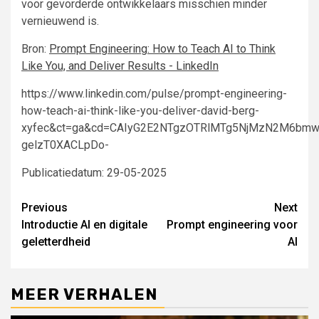
voor gevorderde ontwikkelaars misschien minder
vernieuwend is.
Bron:
Prompt Engineering: How to Teach AI to Think
Like You, and Deliver Results - LinkedIn
https://www.linkedin.com/pulse/prompt-engineering-
how-teach-ai-think-like-you-deliver-david-berg-
xyfec&ct=ga&cd=CAIyG2E2NTgzOTRlMTg5NjMzN2M6bm
gelzT0XACLpDo-
Publicatiedatum: 29-05-2025
Continue
Previous
Next
Introductie AI en digitale
Prompt engineering voor
Reading
geletterdheid
AI
MEER VERHALEN