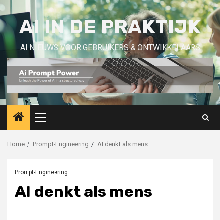
Skip
to
AI IN DE PRAKTIJK
content
AI NIEUWS VOOR GEBRUIKERS & ONTWIKKELAARS
Primary
Menu
Home
Prompt-Engineering
AI denkt als mens
Prompt-Engineering
AI denkt als mens