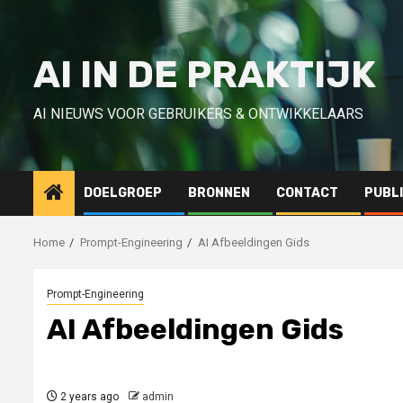
Skip
to
content
AI IN DE PRAKTIJK
AI NIEUWS VOOR GEBRUIKERS & ONTWIKKELAARS
DOELGROEP
BRONNEN
CONTACT
PUBL
Home
Prompt-Engineering
AI Afbeeldingen Gids
Prompt-Engineering
AI Afbeeldingen Gids
2 years ago
admin