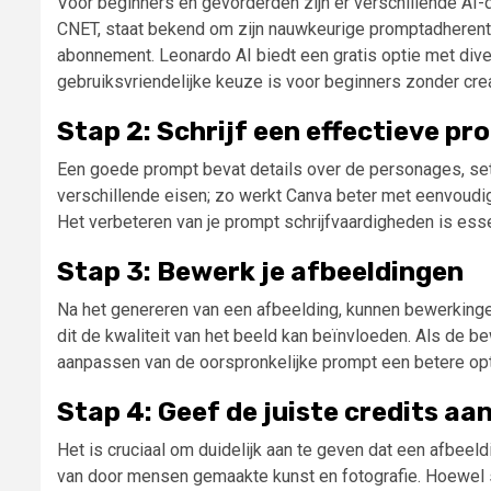
Voor beginners en gevorderden zijn er verschillende AI-
CNET, staat bekend om zijn nauwkeurige promptadherenti
abonnement. Leonardo AI biedt een gratis optie met diver
gebruiksvriendelijke keuze is voor beginners zonder crea
Stap 2: Schrijf een effectieve pr
Een goede prompt bevat details over de personages, setti
verschillende eisen; zo werkt Canva beter met eenvoudige
Het verbeteren van je prompt schrijfvaardigheden is esse
Stap 3: Bewerk je afbeeldingen
Na het genereren van een afbeelding, kunnen bewerkingen 
dit de kwaliteit van het beeld kan beïnvloeden. Als de b
aanpassen van de oorspronkelijke prompt een betere opti
Stap 4: Geef de juiste credits aa
Het is cruciaal om duidelijk aan te geven dat een afbeel
van door mensen gemaakte kunst en fotografie. Hoewel