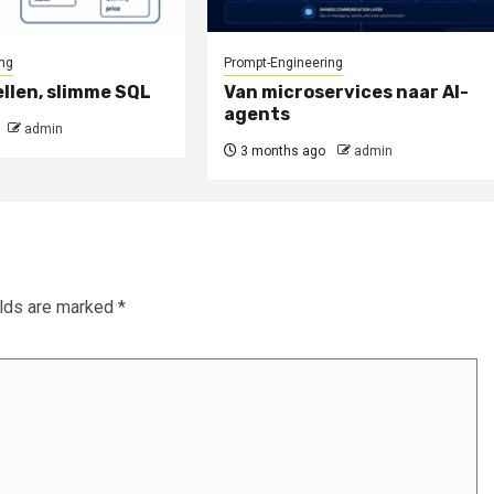
ng
Prompt-Engineering
llen, slimme SQL
Van microservices naar AI-
agents
admin
3 months ago
admin
elds are marked
*