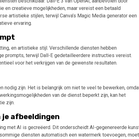
diensten beschikbaar. Dall-E 3 van OpenAI, aanbevolen door
e en creatieve mogelijkheden, maar vereist een betaald
se artistieke stijlen, terwijl Canva’s Magic Media generator een
tieve ervaring.
ompt
ng, en artistieke stijl. Verschillende diensten hebben
 prompts, terwijl Dall-E gedetailleerdere instructies vereist.
ntieel voor het verkrijgen van de gewenste resultaten.
nodig zijn. Het is belangrijk om niet te veel te bewerken, omda
ewerkingsmogelijkheden van de dienst beperkt zijn, kan het
e zijn.
n je afbeeldingen
ding met AI is gecreëerd. Dit onderscheidt AI-gegenereerde kuns
 sommige diensten automatisch een watermerk toevoegen, moet