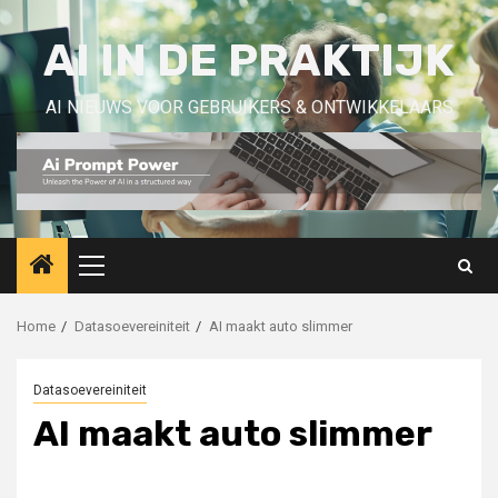
Skip
to
AI IN DE PRAKTIJK
content
AI NIEUWS VOOR GEBRUIKERS & ONTWIKKELAARS
Primary
Menu
Home
Datasoevereiniteit
AI maakt auto slimmer
Datasoevereiniteit
AI maakt auto slimmer