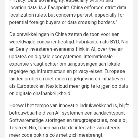
Privacy: Data sovereignty, especially with AI and
location data, is a flashpoint. China enforces strict data
localization rules, but concerns persist, especially for
potential foreign buyers or data crossing borders.”
De ontwikkelingen in China zetten de toon voor een
wereldwijde concurrentiestrijd. Fabrikanten als BYD, Nio
en Geely investeren eveneens flink in AI, over-the-air
updates en digitale ecosystemen. Internationale
expansie vraagt echter om aanpassingen aan lokale
regelgeving, infrastructuur en privacy-eisen. Europese
landen proberen met eigen regelgeving en initiatieven
als Eurostack en Nextcloud meer grip te krijgen op data
en digitale onafhankelijkheid.
Hoewel het tempo van innovatie indrukwekkend is, blijft
betrouwbaarheid van AI-systemen een aandachtspunt.
Softwarematige storingen en terugroepacties, zoals bij
Tesla en Nio, tonen aan dat de integratie van steeds
meer code ook risico’s met zich meebrengt.