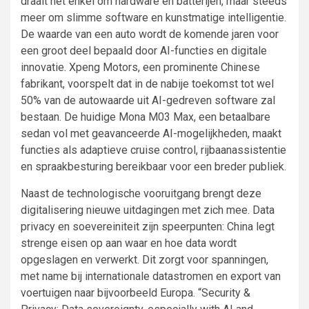
draait het enkel om hardware en batterijen, maar steeds
meer om slimme software en kunstmatige intelligentie.
De waarde van een auto wordt de komende jaren voor
een groot deel bepaald door AI-functies en digitale
innovatie. Xpeng Motors, een prominente Chinese
fabrikant, voorspelt dat in de nabije toekomst tot wel
50% van de autowaarde uit AI-gedreven software zal
bestaan. De huidige Mona M03 Max, een betaalbare
sedan vol met geavanceerde AI-mogelijkheden, maakt
functies als adaptieve cruise control, rijbaanassistentie
en spraakbesturing bereikbaar voor een breder publiek.
Naast de technologische vooruitgang brengt deze
digitalisering nieuwe uitdagingen met zich mee. Data
privacy en soevereiniteit zijn speerpunten: China legt
strenge eisen op aan waar en hoe data wordt
opgeslagen en verwerkt. Dit zorgt voor spanningen,
met name bij internationale datastromen en export van
voertuigen naar bijvoorbeeld Europa. “Security &