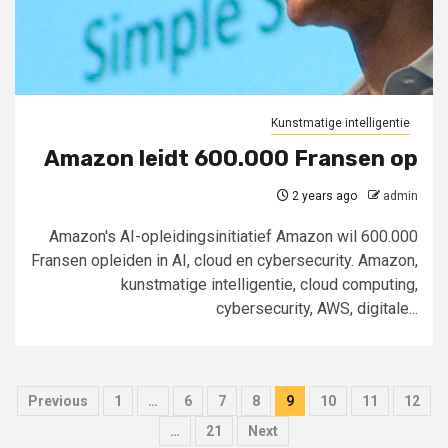
Kunstmatige intelligentie
Amazon leidt 600.000 Fransen op
2 years ago
admin
Amazon's AI-opleidingsinitiatief Amazon wil 600.000
Fransen opleiden in AI, cloud en cybersecurity. Amazon,
kunstmatige intelligentie, cloud computing,
cybersecurity, AWS, digitale...
Posts
Previous
1
…
6
7
8
9
10
11
12
pagination
…
21
Next