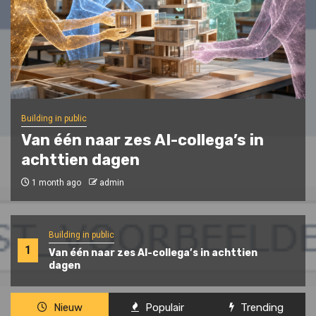
Prompt-Engineering
ChatGPT als mentale steun
2 months ago
admin
Building in public
1
Van één naar zes AI-collega’s in achttien
dagen
Nieuw
Populair
Trending