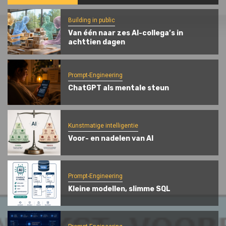
Building in public
Van één naar zes AI-collega’s in
achttien dagen
Prompt-Engineering
ChatGPT als mentale steun
Kunstmatige intelligentie
Voor- en nadelen van AI
Prompt-Engineering
Kleine modellen, slimme SQL